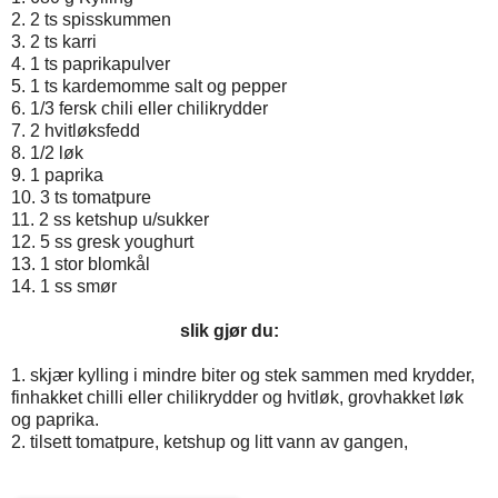
2. 2 ts spisskummen
3. 2 ts karri
4. 1 ts paprikapulver
5. 1 ts kardemomme salt og pepper
6. 1/3 fersk chili eller chilikrydder
7. 2 hvitløksfedd
8. 1/2 løk
9. 1 paprika
10. 3 ts tomatpure
11. 2 ss ketshup u/sukker
12. 5 ss gresk youghurt
13. 1 stor blomkål
14. 1 ss smør
slik gjør du:
1. skjær kylling i mindre biter og stek sammen med krydder,
finhakket chilli eller chilikrydder og hvitløk, grovhakket løk
og paprika.
2. tilsett tomatpure, ketshup og litt vann av gangen,