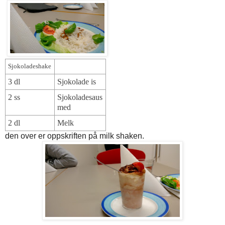
Sjokoladeshake
3 dl
Sjokolade is
2 ss
Sjokoladesaus
med
2 dl
Melk
den over er oppskriften på milk shaken.