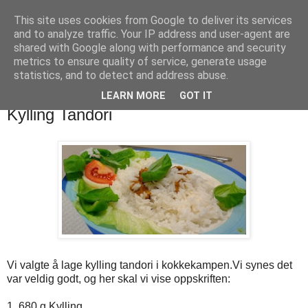
This site uses cookies from Google to deliver its services
Digg Næring
and to analyze traffic. Your IP address and user-agent are
shared with Google along with performance and security
metrics to ensure quality of service, generate usage
Matblogg for Digg Læring - 6.trinn Knappskog skule
statistics, and to detect and address abuse.
LEARN MORE
GOT IT
torsdag 9. februar 2017
Kylling Tandori
Vi valgte å lage kylling tandori i kokkekampen.Vi synes det
var veldig godt, og her skal vi vise oppskriften:
1. 680 g Kylling