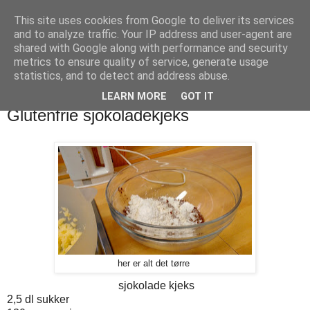
This site uses cookies from Google to deliver its services
Digg Næring
and to analyze traffic. Your IP address and user-agent are
shared with Google along with performance and security
metrics to ensure quality of service, generate usage
Matblogg for Digg Læring - 6.trinn Knappskog skule
statistics, and to detect and address abuse.
LEARN MORE
GOT IT
fredag 20. januar 2017
Glutenfrie sjokoladekjeks
her er alt det tørre
sjokolade kjeks
2,5 dl sukker