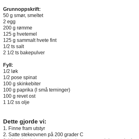
Grunnoppskrift:
50 g smør, smeltet
2 egg
200 g rømme
125 g hvetemel
125 g sammalt hvete fint
1/2 ts salt
2 1/2 ts bakepulver
Fyll:
1/2 løk
1/2 pose spinat
100 g skinkebiter
100 g paprika (I små terninger)
100 g revet ost
1 1/2 ss olje
Dette gjorde vi:
1. Finne fram utstyr
2. Satte stekeovnen på 200 grader C